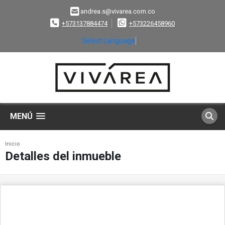
andrea.s@vivarea.com.co
+573137884474
+573226458960
Select Language
▼
MENÚ
Inicio
Detalles del inmueble