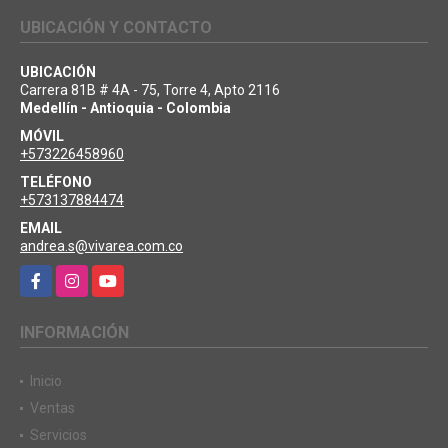
UBICACIÓN Y CONTACTO
UBICACIÓN
Carrera 81B # 4A - 75, Torre 4, Apto 2116
Medellín - Antioquia - Colombia
MÓVIL
+573226458960
TELÉFONO
+573137884474
EMAIL
andrea.s@vivarea.com.co
Facebook
Instagram
YouTube
INFORMACIÓN
Inicio
Ventas
Servicios