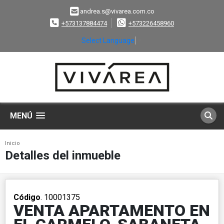
andrea.s@vivarea.com.co
+573137884474
+573226458960
Select Language
▼
MENÚ
Inicio
Detalles del inmueble
Código
. 10001375
VENTA APARTAMENTO EN