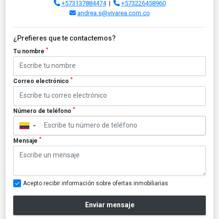
+573137884474
|
+573226458960
andrea.s@vivarea.com.co
¿Prefieres que te contactemos?
*
Tu nombre
*
Correo electrónico
*
Número de teléfono
▼
*
Mensaje
Acepto recibir información sobre ofertas inmobiliarias
Enviar mensaje