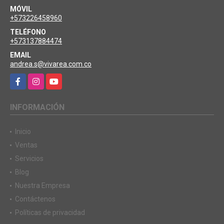
MÓVIL
+573226458960
TELÉFONO
+573137884474
EMAIL
andrea.s@vivarea.com.co
Facebook
Instagram
YouTube
INFORMACIÓN
Inicio
Ventas
Servicios
Blog
Nuestra Empresa
Contáctenos
Políticas de privacidad