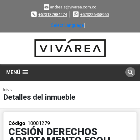
andrea.s@vivarea.com.co
+573137884474
+573226458960
Select Language
▼
MENÚ
Inicio
Detalles del inmueble
Código
. 10001279
CESIÓN DERECHOS