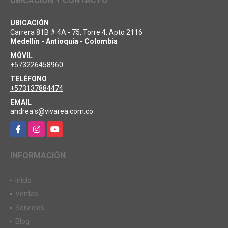
UBICACIÓN Y CONTACTO
UBICACIÓN
Carrera 81B # 4A - 75, Torre 4, Apto 2116
Medellín - Antioquia - Colombia
MÓVIL
+573226458960
TELÉFONO
+573137884474
EMAIL
andrea.s@vivarea.com.co
Facebook
Instagram
YouTube
INFORMACIÓN
Inicio
Ventas
Servicios
Blog