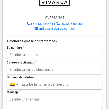
VIVÁREA SAS
+573137884474
|
+573226458960
andrea.s@vivarea.com.co
¿Prefieres que te contactemos?
*
Tu nombre
*
Correo electrónico
*
Número de teléfono
▼
*
Mensaje