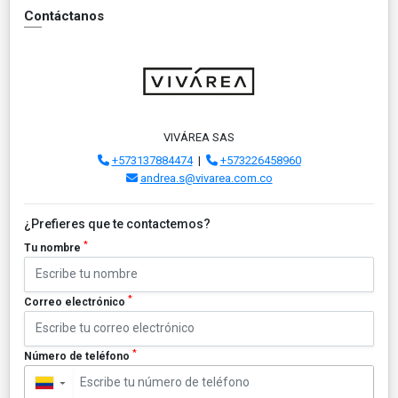
Contáctanos
VIVÁREA SAS
+573137884474
|
+573226458960
andrea.s@vivarea.com.co
¿Prefieres que te contactemos?
*
Tu nombre
*
Correo electrónico
*
Número de teléfono
▼