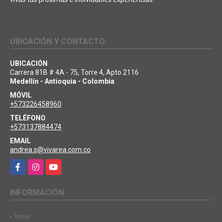
UBICACIÓN Y CONTACTO
UBICACIÓN
Carrera 81B # 4A - 75, Torre 4, Apto 2116
Medellín - Antioquia - Colombia
MÓVIL
+573226458960
TELÉFONO
+573137884474
EMAIL
andrea.s@vivarea.com.co
Facebook
Instagram
YouTube
INFORMACIÓN
Inicio