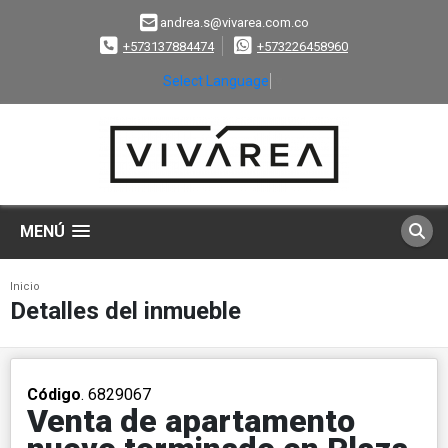
andrea.s@vivarea.com.co
+573137884474
+573226458960
Select Language
▼
MENÚ
Inicio
Detalles del inmueble
Código
. 6829067
Venta de apartamento