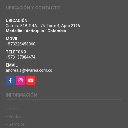
UBICACIÓN Y CONTACTO
UBICACIÓN
Carrera 81B # 4A - 75, Torre 4, Apto 2116
Medellín - Antioquia - Colombia
MÓVIL
+573226458960
TELÉFONO
+573137884474
EMAIL
andrea.s@vivarea.com.co
Facebook
Instagram
YouTube
INFORMACIÓN
Inicio
Ventas