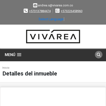
andrea.s@vivarea.com.co
+573137884474
+573226458960
Select Language
▼
MENÚ
Inicio
Detalles del inmueble