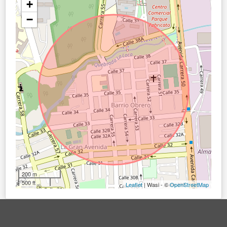
+
−
200 m
500 ft
Leaflet
| Wasi - ©
OpenStreetMap