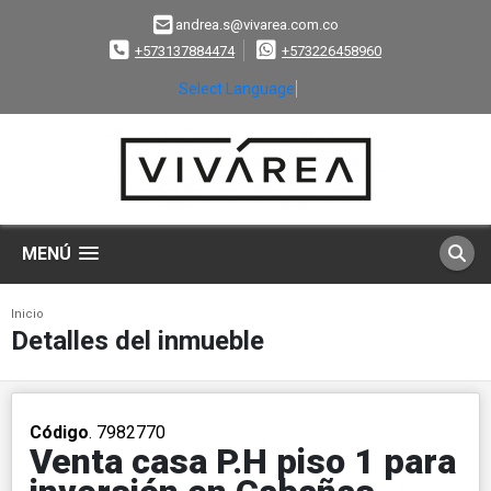
andrea.s@vivarea.com.co
+573137884474
+573226458960
Select Language
▼
MENÚ
Inicio
Detalles del inmueble
Código
. 7982770
Venta casa P.H piso 1 para