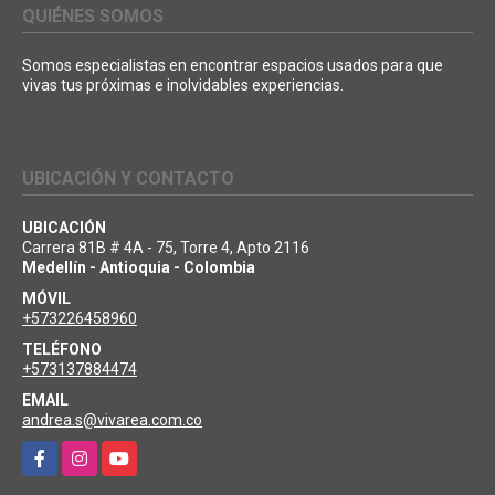
QUIÉNES SOMOS
Somos especialistas en encontrar espacios usados para que
vivas tus próximas e inolvidables experiencias.
UBICACIÓN Y CONTACTO
UBICACIÓN
Carrera 81B # 4A - 75, Torre 4, Apto 2116
Medellín - Antioquia - Colombia
MÓVIL
+573226458960
TELÉFONO
+573137884474
EMAIL
andrea.s@vivarea.com.co
Facebook
Instagram
YouTube