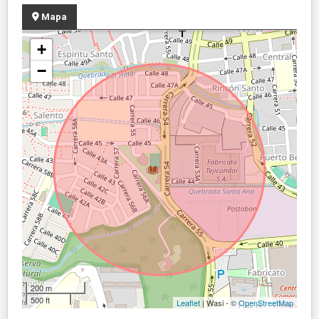
Mapa
+
−
200 m
500 ft
Leaflet
| Wasi - ©
OpenStreetMap