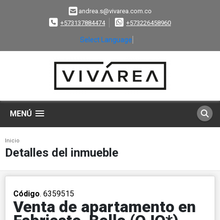
andrea.s@vivarea.com.co
+573137884474
+573226458960
Select Language
▼
MENÚ
Inicio
Detalles del inmueble
Código
. 6359515
Venta de apartamento en