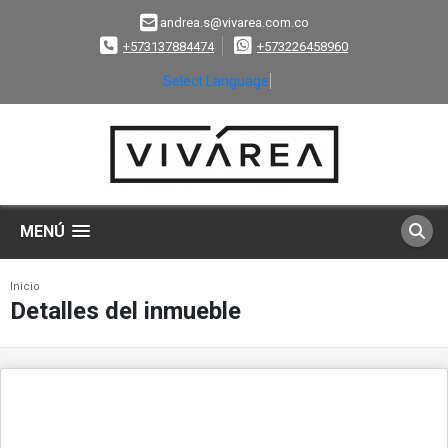
andrea.s@vivarea.com.co
+573137884474
+573226458960
Select Language
▼
MENÚ
Inicio
Detalles del inmueble