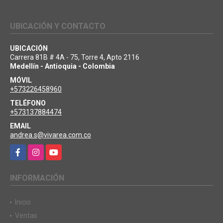
UBICACIÓN Y CONTACTO
UBICACIÓN
Carrera 81B # 4A - 75, Torre 4, Apto 2116
Medellín - Antioquia - Colombia
MÓVIL
+573226458960
TELÉFONO
+573137884474
EMAIL
andrea.s@vivarea.com.co
Facebook
Instagram
YouTube
INFORMACIÓN
Inicio
Ventas