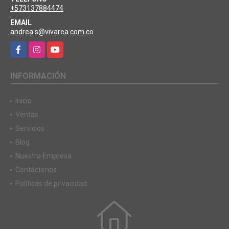
+573137884474
EMAIL
andrea.s@vivarea.com.co
Facebook
Instagram
YouTube
INFORMACIÓN
Inicio
Ventas
Servicios
Blog
Nuestra Empresa
Contáctenos
Políticas de privacidad