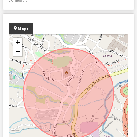
Compartir:
Mapa
+
−