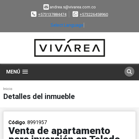
andrea.s@vivarea.com.co
+573137884474
+573226458960
Select Language
▼
MENÚ
Inicio
Detalles del inmueble
Código
. 8991957
Venta de apartamento