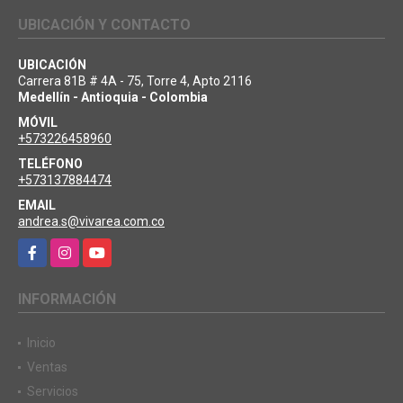
UBICACIÓN Y CONTACTO
UBICACIÓN
Carrera 81B # 4A - 75, Torre 4, Apto 2116
Medellín - Antioquia - Colombia
MÓVIL
+573226458960
TELÉFONO
+573137884474
EMAIL
andrea.s@vivarea.com.co
Facebook
Instagram
YouTube
INFORMACIÓN
Inicio
Ventas
Servicios