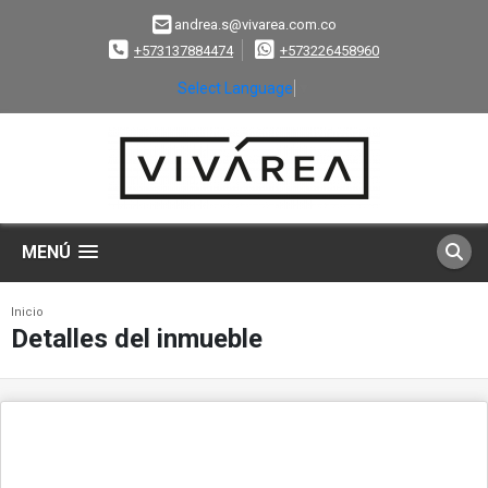
andrea.s@vivarea.com.co
+573137884474
+573226458960
Select Language
▼
MENÚ
Inicio
Detalles del inmueble