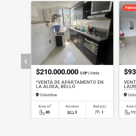
Public
$210.000.000
$93
COP
| Venta
*VENTA DE APARTAMENTO EN
VENT
LA ALDEA, BELLO
LAUR
MEDE
Colombia
Colo
2
Área m
Alcobas
Baño(s)
Área 
85
3
1
11