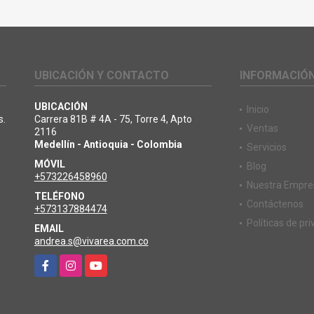
UBICACIÓN Y CONTACTO
INFORMACIÓ
UBICACIÓN
Inicio
s.
Carrera 81B # 4A - 75, Torre 4, Apto
Ventas
2116
Medellín - Antioquia - Colombia
Servicios
MÓVIL
Blog
+573226458960
Nuestra Empre
TELÉFONO
Contáctenos
+573137884474
Políticas de pr
EMAIL
andrea.s@vivarea.com.co
Facebook
Instagram
YouTube