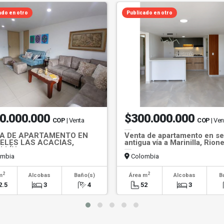
ado en otro
Publicado en otro
0.000.000
$300.000.000
COP
| Venta
COP
| Ven
A DE APARTAMENTO EN
Venta de apartamento en se
ELES LAS ACACIAS,
antigua vía a Marinilla, Rion
LLÍN
mbia
Colombia
2
2
m
Alcobas
Baño(s)
Área m
Alcobas
B
2.5
3
4
52
3