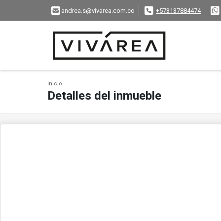
andrea.s@vivarea.com.co
+573137884474
Inicio
Detalles del inmueble