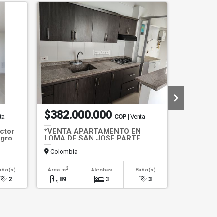
Publicado e
$382.000.000
$272.
ta
COP
| Venta
ctor
*VENTA APARTAMENTO EN
CESIÓN 
egro
LOMA DE SAN JOSE PARTE
APARTAM
BAJA, SABANETA
MONTIAR
Colombia
Colombi
2
2
año(s)
Área m
Alcobas
Baño(s)
Área m
2
89
3
3
50