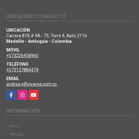
UBICACIÓN Y CONTACTO
UBICACIÓN
Carrera 81B # 4A - 75, Torre 4, Apto 2116
Medellín - Antioquia - Colombia
MÓVIL
+573226458960
TELÉFONO
+573137884474
EMAIL
andrea.s@vivarea.com.co
Facebook
Instagram
YouTube
INFORMACIÓN
Inicio
Ventas