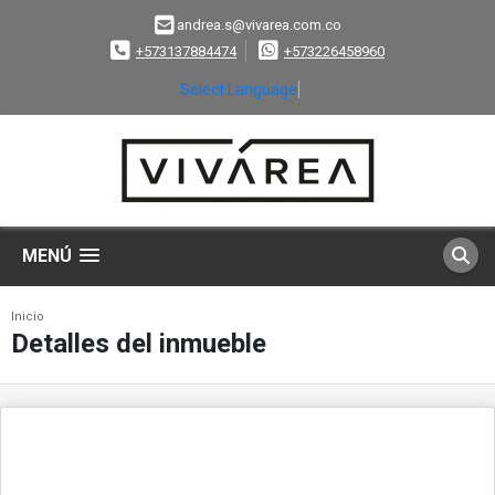
andrea.s@vivarea.com.co
+573137884474
+573226458960
Select Language
▼
MENÚ
Inicio
Detalles del inmueble