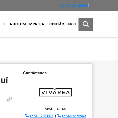
Select Language
▼
TES
NUESTRA EMPRESA
CONTÁCTENOS
Contáctanos
guí
VIVÁREA SAS
+573137884474
|
+573226458960