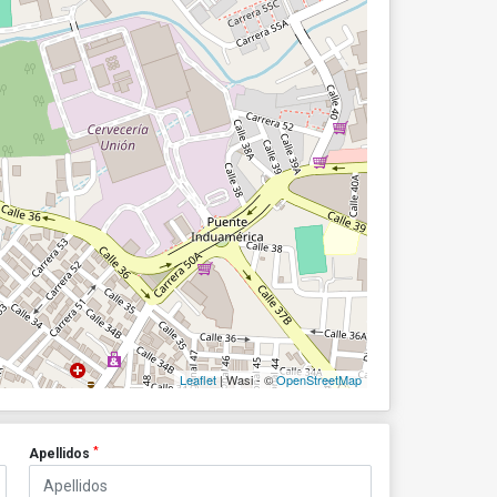
Leaflet
| Wasi - ©
OpenStreetMap
*
Apellidos