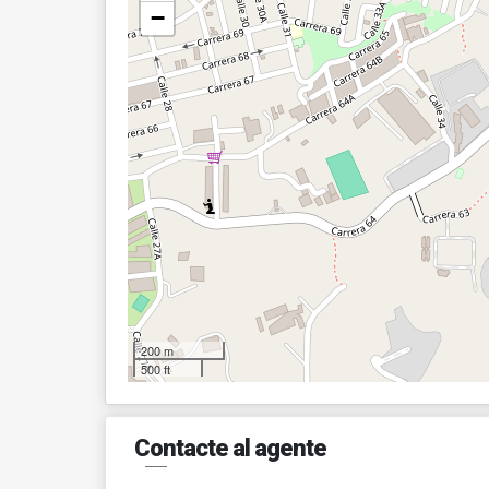
−
200 m
500 ft
Contacte al agente