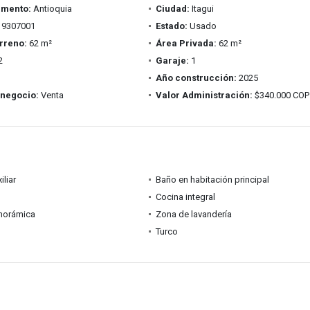
amento:
Antioquia
Ciudad:
Itagui
9307001
Estado:
Usado
rreno:
62 m²
Área Privada:
62 m²
2
Garaje:
1
Año construcción:
2025
 negocio:
Venta
Valor Administración:
$340.000 COP
iliar
Baño en habitación principal
Cocina integral
anorámica
Zona de lavandería
Turco