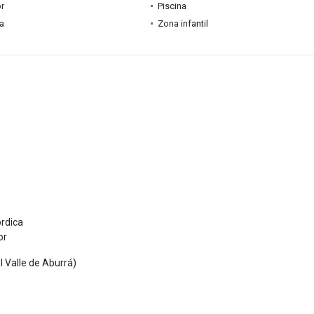
r
Piscina
ia
Zona infantil
órdica
or
l Valle de Aburrá)