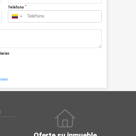
*
Teléfono
▼
iarias
cidad
N
Oferte su inmueble