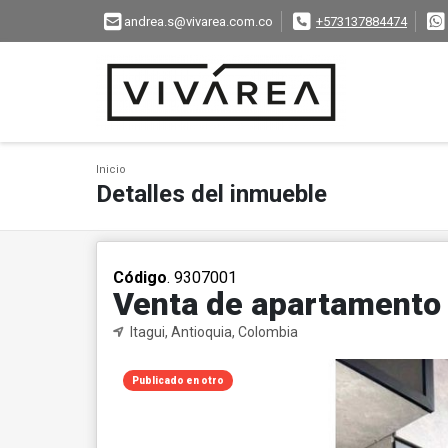
andrea.s@vivarea.com.co
+573137884474
Inicio
Detalles del inmueble
Código
. 9307001
Venta de apartamento p
Itagui, Antioquia, Colombia
Publicado en otro