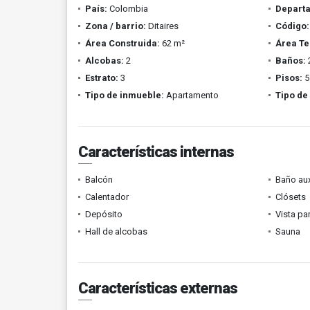
País:
Colombia
Depart
Zona / barrio:
Ditaires
Código:
Área Construida:
62 m²
Área Te
Alcobas:
2
Baños:
Estrato:
3
Pisos:
5
Tipo de inmueble:
Apartamento
Tipo de
Características internas
Balcón
Baño aux
Calentador
Clósets
Depósito
Vista p
Hall de alcobas
Sauna
Características externas