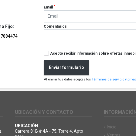
*
Email
no Fijo:
Comentarios
37884474
Acepto recibir información sobre ofertas inmobil
Enviar formulario
Al enviar tus datos aceptas los
Términos de servicio y priva
UBICACIÓN Y CONTACTO
INFORMACIÓ
UBICACIÓN
Inicio
s.
Carrera 81B # 4A - 75, Torre 4, Apto
Ventas