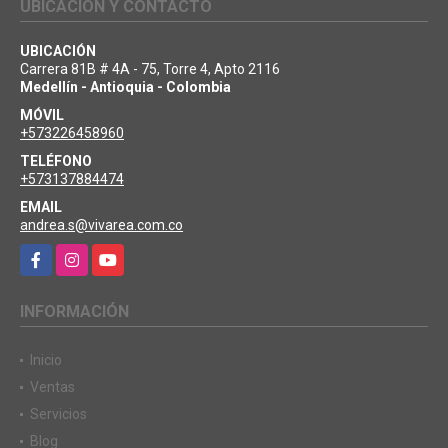
UBICACIÓN Y CONTACTO
UBICACIÓN
Carrera 81B # 4A - 75, Torre 4, Apto 2116
Medellín - Antioquia - Colombia
MÓVIL
+573226458960
TELÉFONO
+573137884474
EMAIL
andrea.s@vivarea.com.co
Facebook
Instagram
YouTube
INFORMACIÓN
Inicio
Ventas
Servicios