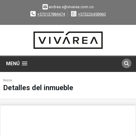
andrea.s@vivarea.com.co
+573137884474
+573226458960
MENÚ
Inicio
Detalles del inmueble