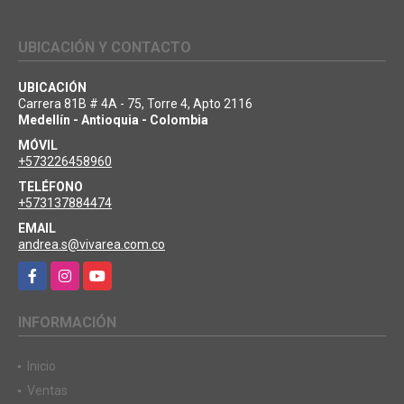
UBICACIÓN Y CONTACTO
UBICACIÓN
Carrera 81B # 4A - 75, Torre 4, Apto 2116
Medellín - Antioquia - Colombia
MÓVIL
+573226458960
TELÉFONO
+573137884474
EMAIL
andrea.s@vivarea.com.co
Facebook
Instagram
YouTube
INFORMACIÓN
Inicio
Ventas