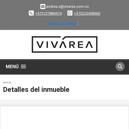
andrea.s@vivarea.com.co
+573137884474
+573226458960
Select Language
▼
MENÚ
Inicio
Detalles del inmueble