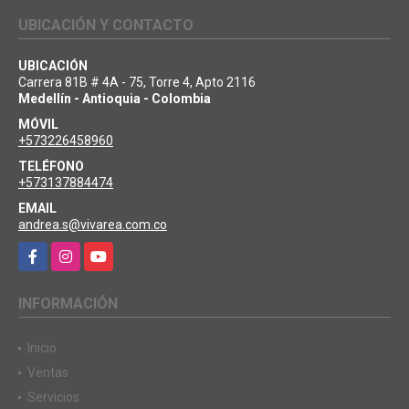
UBICACIÓN Y CONTACTO
UBICACIÓN
Carrera 81B # 4A - 75, Torre 4, Apto 2116
Medellín - Antioquia - Colombia
MÓVIL
+573226458960
TELÉFONO
+573137884474
EMAIL
andrea.s@vivarea.com.co
Facebook
Instagram
YouTube
INFORMACIÓN
Inicio
Ventas
Servicios