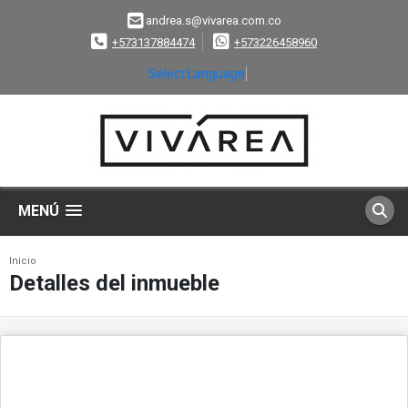
andrea.s@vivarea.com.co
+573137884474
+573226458960
Select Language
▼
MENÚ
Inicio
Detalles del inmueble