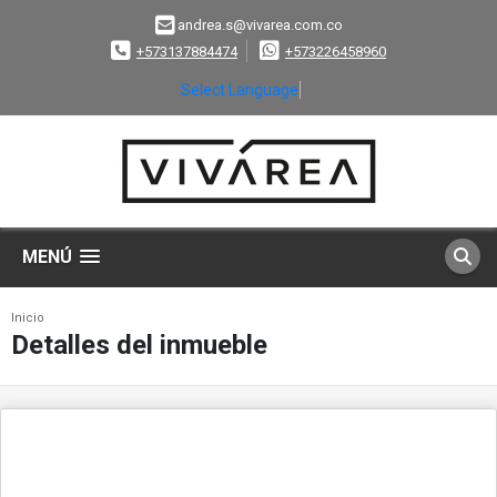
andrea.s@vivarea.com.co
+573137884474
+573226458960
Select Language
▼
MENÚ
Inicio
Detalles del inmueble