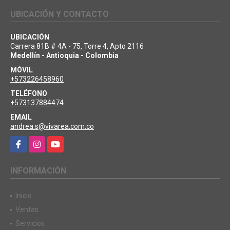
UBICACIÓN Y CONTACTO
UBICACIÓN
Carrera 81B # 4A - 75, Torre 4, Apto 2116
Medellín - Antioquia - Colombia
MÓVIL
+573226458960
TELÉFONO
+573137884474
EMAIL
andrea.s@vivarea.com.co
Facebook
Instagram
YouTube
INFORMACIÓN
Inicio
Ventas