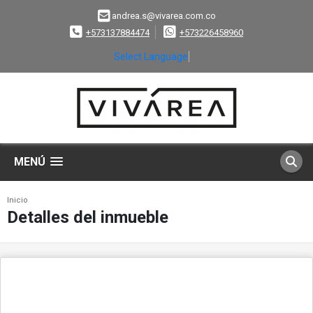
andrea.s@vivarea.com.co
+573137884474
+573226458960
Select Language
▼
MENÚ
Inicio
Detalles del inmueble