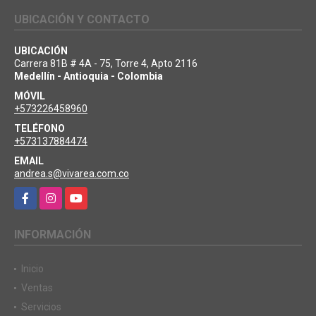
UBICACIÓN Y CONTACTO
UBICACIÓN
Carrera 81B # 4A - 75, Torre 4, Apto 2116
Medellín - Antioquia - Colombia
MÓVIL
+573226458960
TELÉFONO
+573137884474
EMAIL
andrea.s@vivarea.com.co
Facebook
Instagram
YouTube
INFORMACIÓN
Inicio
Ventas