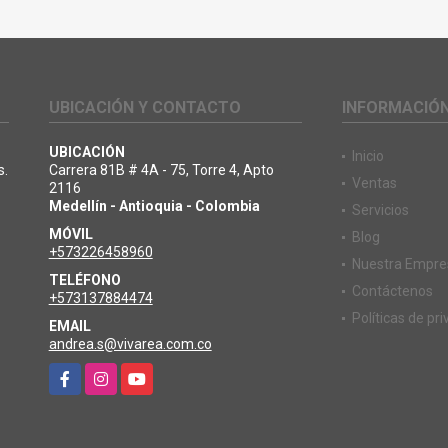
UBICACIÓN Y CONTACTO
INFORMACIÓ
UBICACIÓN
Inicio
s.
Carrera 81B # 4A - 75, Torre 4, Apto
Ventas
2116
Medellín - Antioquia - Colombia
Servicios
MÓVIL
Blog
+573226458960
Nuestra Empre
TELÉFONO
Contáctenos
+573137884474
Políticas de pr
EMAIL
andrea.s@vivarea.com.co
Facebook
Instagram
YouTube