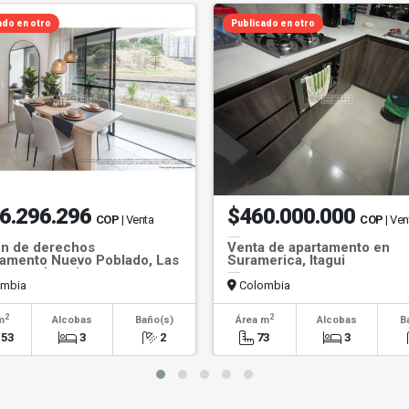
ado en otro
Publicado en otro
6.296.296
$460.000.000
COP
| Venta
COP
| Ven
n de derechos
Venta de apartamento en
amento Nuevo Poblado, Las
Suramerica, Itagui
neas, Itagui
mbia
Colombia
2
2
m
Alcobas
Baño(s)
Área m
Alcobas
B
.53
3
2
73
3