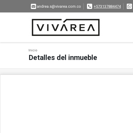
andrea.s@vivarea.com.co
+573137884474
Inicio
Detalles del inmueble