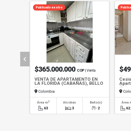
Publicado en otro
Public
$365.000.000
$49
COP
| Venta
VENTA DE APARTAMENTO EN
Cesio
LA FLORIDA (CABAÑAS), BELLO
Apart
Chime
Colombia
Colo
2
Área m
Alcobas
Baño(s)
Área 
63
3
2
62