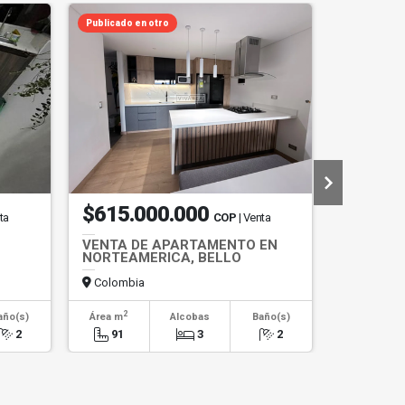
Publicado en otro
$615.000.000
$675.
ta
COP
| Venta
VENTA DE APARTAMENTO EN
*CESION
NORTEAMERICA, BELLO
APARTA
EN MOKA
MEDELLÍ
Colombia
Colombi
2
2
año(s)
Área m
Alcobas
Baño(s)
Área m
2
91
3
2
60