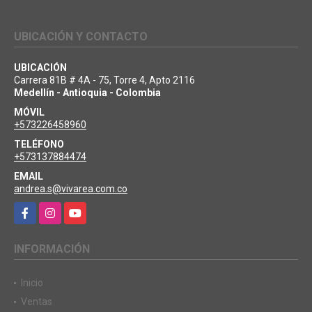
UBICACIÓN Y CONTACTO
UBICACIÓN
Carrera 81B # 4A - 75, Torre 4, Apto 2116
Medellín - Antioquia - Colombia
MÓVIL
+573226458960
TELÉFONO
+573137884474
EMAIL
andrea.s@vivarea.com.co
Facebook
Instagram
YouTube
INFORMACIÓN
Inicio
Ventas