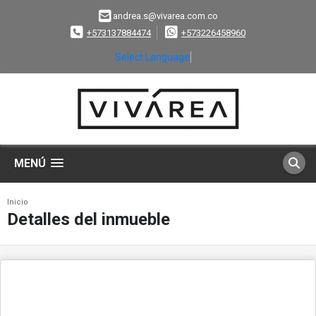
andrea.s@vivarea.com.co
+573137884474
+573226458960
Select Language
▼
MENÚ
Inicio
Detalles del inmueble