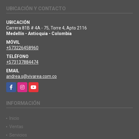
UBICACIÓN Y CONTACTO
UBICACIÓN
Carrera 81B # 4A - 75, Torre 4, Apto 2116
Medellín - Antioquia - Colombia
MÓVIL
+573226458960
TELÉFONO
+573137884474
EMAIL
andrea.s@vivarea.com.co
Facebook
Instagram
YouTube
INFORMACIÓN
Inicio
Ventas