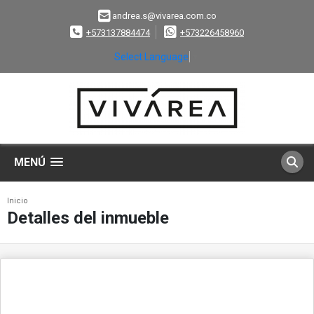
andrea.s@vivarea.com.co
+573137884474
+573226458960
Select Language
▼
MENÚ
Inicio
Detalles del inmueble