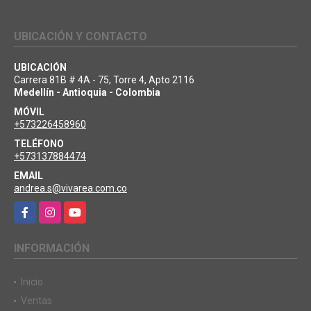
UBICACIÓN Y CONTACTO
UBICACIÓN
Carrera 81B # 4A - 75, Torre 4, Apto 2116
Medellín - Antioquia - Colombia
MÓVIL
+573226458960
TELÉFONO
+573137884474
EMAIL
andrea.s@vivarea.com.co
Facebook
Instagram
YouTube
INFORMACIÓN
Inicio
Ventas