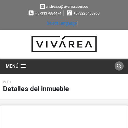
andrea.s@vivarea.com.co
+573137884474
+573226458960
Select Language
▼
MENÚ
Inicio
Detalles del inmueble