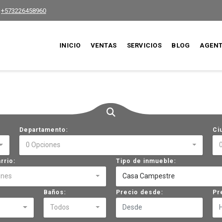
+573226458960
INICIO
VENTAS
SERVICIOS
BLOG
AGEN
Departamento:
Ci
0 Opciones
rrio:
Tipo de inmueble:
ones
Casa Campestre
Baños:
Precio desde:
Pr
Todos