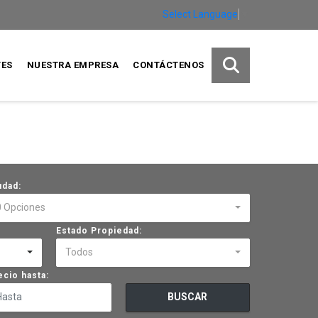
Select Language
▼
TES
NUESTRA EMPRESA
CONTÁCTENOS
udad:
0 Opciones
Estado Propiedad:
Todos
ecio hasta:
BUSCAR