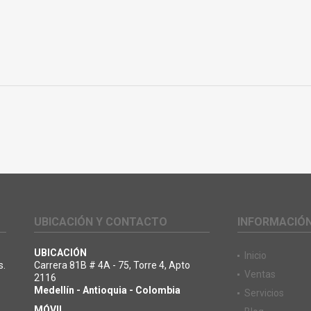
UBICACIÓN Y CONTACTO
INFORMACIÓ
UBICACIÓN
Inicio
s.
Carrera 81B # 4A - 75, Torre 4, Apto
Ventas
2116
Medellín - Antioquia - Colombia
Servicios
MÓVIL