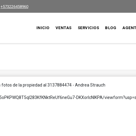
+573226458960
INICIO
VENTAS
SERVICIOS
BLOG
AGEN
las fotos de la propiedad al 3137884474 - Andrea Strauch
QT5oPKPWQ8T5qI283KfKNktReUf6neGu7-DKXorIcNIKPA/viewform?usp=s