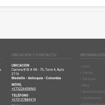
UBICACIÓN Y CONTACTO
INFORMACIÓ
UBICACIÓN
Inicio
s.
Carrera 81B # 4A - 75, Torre 4, Apto
Ventas
2116
Medellín - Antioquia - Colombia
Servicios
MÓVIL
Blog
+573226458960
Nuestra Empre
TELÉFONO
Contáctenos
+573137884474
Políticas de pr