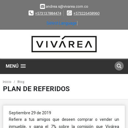
andrea.s@vivarea.com.co
+573137884474
+573226458960
Select Language
▼
MENÚ
Inicio
Blog
PLAN DE REFERIDOS
Septiembre 29 de 2019
Refiere a tus amigos que deseen comprar o vender un
inmueble, y gana el 7% sobre la comisión que Vivárea