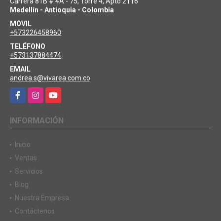
Carrera 81B # 4A - 75, Torre 4, Apto 2116
Medellín - Antioquia - Colombia
MÓVIL
+573226458960
TELÉFONO
+573137884474
EMAIL
andrea.s@vivarea.com.co
Facebook
Instagram
YouTube
INFORMACIÓN
Inicio
Ventas
Servicios
Blog
Nuestra Empresa
Contáctenos