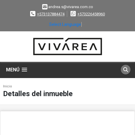
andrea.s@vivarea.com.co
+573137884474
+573226458960
Select Language
▼
MENÚ
Inicio
Detalles del inmueble