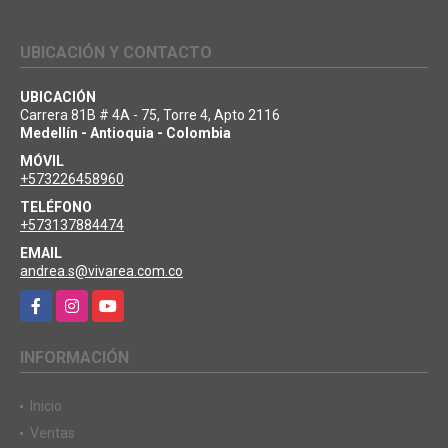
UBICACIÓN Y CONTACTO
UBICACIÓN
Carrera 81B # 4A - 75, Torre 4, Apto 2116
Medellín - Antioquia - Colombia
MÓVIL
+573226458960
TELÉFONO
+573137884474
EMAIL
andrea.s@vivarea.com.co
Facebook
Instagram
YouTube
INFORMACIÓN
Inicio
Ventas