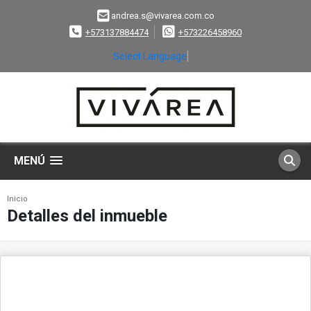
andrea.s@vivarea.com.co
+573137884474
+573226458960
Select Language
▼
MENÚ
Inicio
Detalles del inmueble