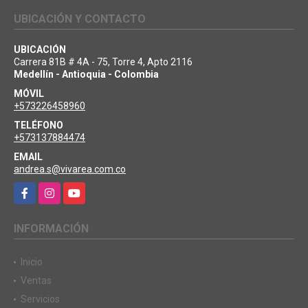
UBICACIÓN Y CONTACTO
UBICACIÓN
Carrera 81B # 4A - 75, Torre 4, Apto 2116
Medellín - Antioquia - Colombia
MÓVIL
+573226458960
TELÉFONO
+573137884474
EMAIL
andrea.s@vivarea.com.co
Facebook
Instagram
YouTube
INFORMACIÓN
Inicio
Ventas
Servicios