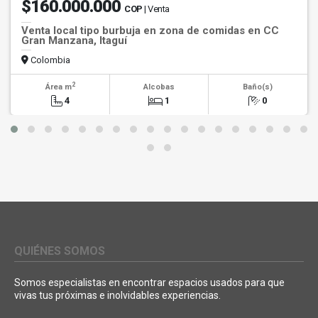
$160.000.000
COP
| Venta
Venta local tipo burbuja en zona de comidas en CC
Gran Manzana, Itaguí
Colombia
2
Área m
Alcobas
Baño(s)
4
1
0
QUIÉNES SOMOS
Somos especialistas en encontrar espacios usados para que
vivas tus próximas e inolvidables experiencias.