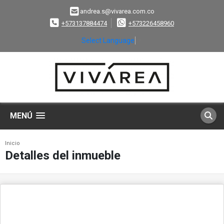
andrea.s@vivarea.com.co
+573137884474
+573226458960
Select Language
▼
MENÚ
Inicio
Detalles del inmueble