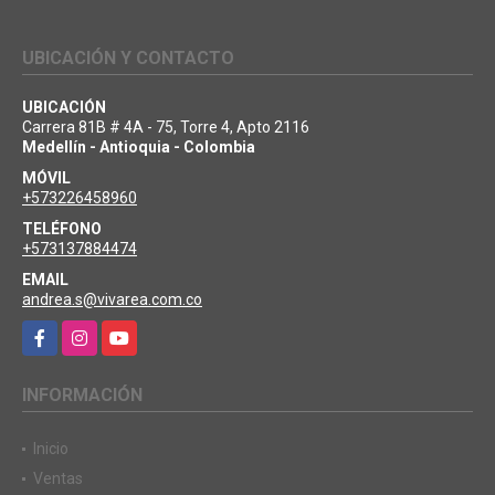
UBICACIÓN Y CONTACTO
UBICACIÓN
Carrera 81B # 4A - 75, Torre 4, Apto 2116
Medellín - Antioquia - Colombia
MÓVIL
+573226458960
TELÉFONO
+573137884474
EMAIL
andrea.s@vivarea.com.co
Facebook
Instagram
YouTube
INFORMACIÓN
Inicio
Ventas