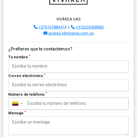
VIVÁREA SAS
+573137884474
|
+573226458960
andrea.s@vivarea.com.co
¿Prefieres que te contactemos?
*
Tu nombre
*
Correo electrónico
*
Número de teléfono
▼
*
Mensaje