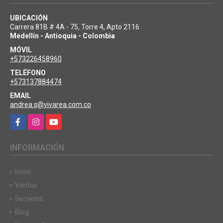
UBICACIÓN
Carrera 81B # 4A - 75, Torre 4, Apto 2116
Medellín - Antioquia - Colombia
MÓVIL
+573226458960
TELÉFONO
+573137884474
EMAIL
andrea.s@vivarea.com.co
Facebook
Instagram
YouTube
INFORMACIÓN
Inicio
Ventas
Servicios
Blog