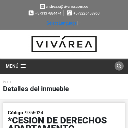
andrea.s@vivarea.com.co
+573137884474
+573226458960
Select Language
▼
MENÚ
Inicio
Detalles del inmueble
Código
. 9756024
*CESION DE DERECHOS