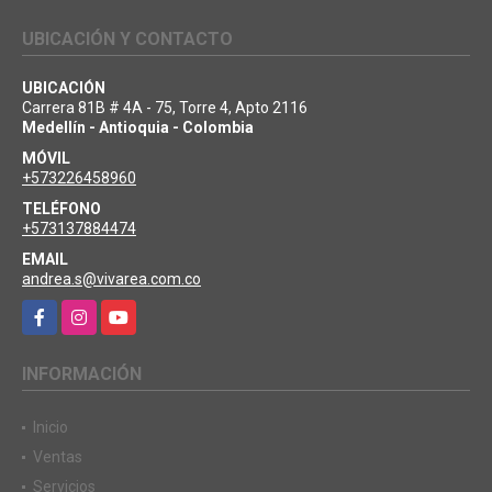
UBICACIÓN Y CONTACTO
UBICACIÓN
Carrera 81B # 4A - 75, Torre 4, Apto 2116
Medellín - Antioquia - Colombia
MÓVIL
+573226458960
TELÉFONO
+573137884474
EMAIL
andrea.s@vivarea.com.co
Facebook
Instagram
YouTube
INFORMACIÓN
Inicio
Ventas
Servicios