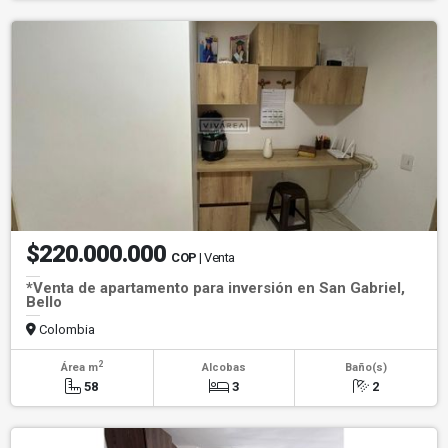
$220.000.000
COP
| Venta
*Venta de apartamento para inversión en San Gabriel,
Bello
Colombia
2
Área m
Alcobas
Baño(s)
58
3
2