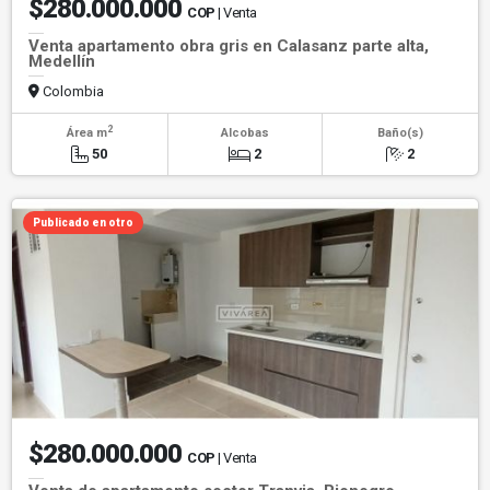
$280.000.000
COP
| Venta
Venta apartamento obra gris en Calasanz parte alta,
Medellín
Colombia
2
Área m
Alcobas
Baño(s)
50
2
2
Publicado en otro
$280.000.000
COP
| Venta