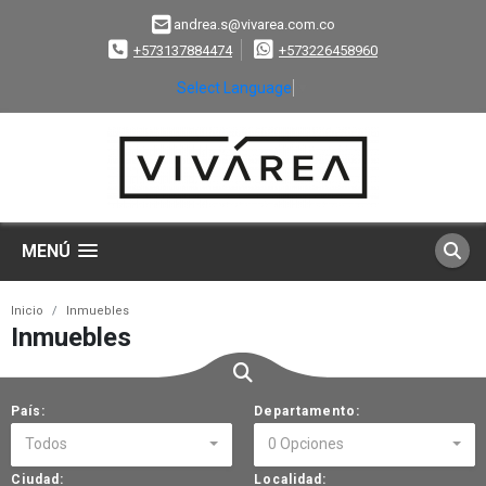
andrea.s@vivarea.com.co
+573137884474
+573226458960
Select Language
▼
MENÚ
Inicio
Inmuebles
Inmuebles
País:
Departamento:
Todos
0 Opciones
Ciudad:
Localidad: