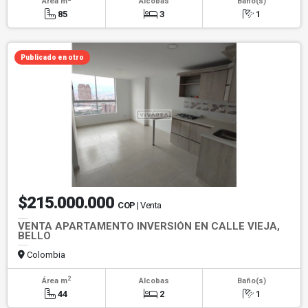
Área m
Alcobas
Baño(s)
85
3
1
Publicado en otro
$215.000.000
COP
| Venta
VENTA APARTAMENTO INVERSIÓN EN CALLE VIEJA,
BELLO
Colombia
2
Área m
Alcobas
Baño(s)
44
2
1