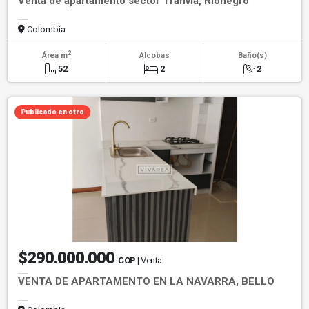
Venta de apartamento sector Tranvia, Rionegro
Colombia
2
Área m
Alcobas
Baño(s)
52
2
2
Publicado en otro
$290.000.000
COP
| Venta
VENTA DE APARTAMENTO EN LA NAVARRA, BELLO