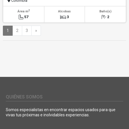
Colombia
2
Área m
Alcobas
Baño(s)
57
3
2
Siguiente
1
2
3
»
QUIÉNES SOMOS
Somos especialistas en encontrar espacios usados para que
vivas tus próximas e inolvidables experiencias.